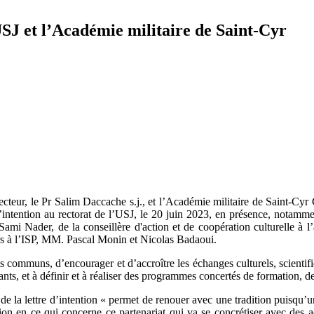
USJ et l’Académie militaire de Saint-Cyr
teur, le Pr Salim Daccache s.j., et l’Académie militaire de Saint-Cyr Co
ntention au rectorat de l’USJ, le 20 juin 2023, en présence, notamment
r Sami Nader, de la conseillère d'action et de coopération culturelle à
rs à l’ISP, MM. Pascal Monin et Nicolas Badaoui.
jets communs, d’encourager et d’accroître les échanges culturels, scienti
nts, et à définir et à réaliser des programmes concertés de formation, 
 de la lettre d’intention « permet de renouer avec une tradition puisq
n en ce qui concerne ce partenariat qui va se concrétiser avec des a