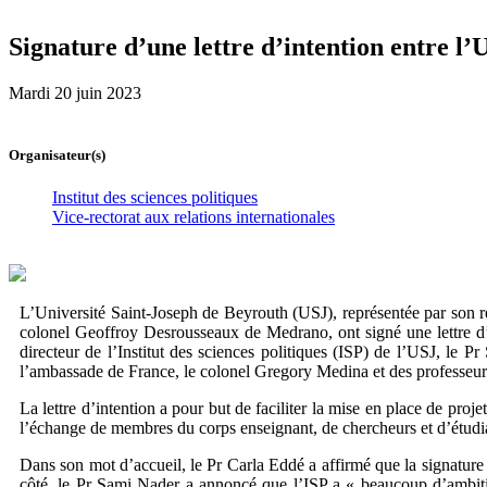
Signature d’une lettre d’intention entre l’
Mardi 20 juin 2023
Organisateur(s)
Institut des sciences politiques
Vice-rectorat aux relations internationales
L’Université Saint-Joseph de Beyrouth (USJ), représentée par son rec
colonel Geoffroy Desrousseaux de Medrano, ont signé une lettre d’i
directeur de l’Institut des sciences politiques (ISP) de l’USJ, le P
l’ambassade de France, le colonel Gregory Medina et des professeu
La lettre d’intention a pour but de faciliter la mise en place de pro
l’échange de membres du corps enseignant, de chercheurs et d’étudia
Dans son mot d’accueil, le Pr Carla Eddé a affirmé que la signature
côté, le Pr Sami Nader a annoncé que l’ISP a « beaucoup d’ambitio