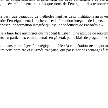
, la sécurité alimentaire et les questions de l’énergie et des ressourc
art, que beaucoup de méthodes lient les deux institutions au niveau 
re l’enseignement, la recherche et la formation intégrale de la person
roposer une formation intégrée qui est une spécificité de l’académie ».
té à faire face aux crises qui frappent le Liban. Une attitude de résist
s, en particulier, et au Libanais en général, par le biais de programmes
ment dans notre objectif stratégique double : la coopération très impor
é entre cette dernière et l’Armée française, qui passe par des échanges à