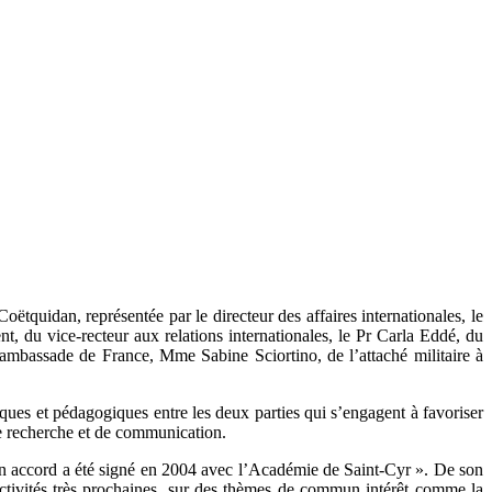
ëtquidan, représentée par le directeur des affaires internationales, le
, du vice-recteur aux relations internationales, le Pr Carla Eddé, du
 l’ambassade de France, Mme Sabine Sciortino, de l’attaché militaire à
fiques et pédagogiques entre les deux parties qui s’engagent à favoriser
de recherche et de communication.
u’un accord a été signé en 2004 avec l’Académie de Saint-Cyr ». De son
ctivités très prochaines, sur des thèmes de commun intérêt comme la