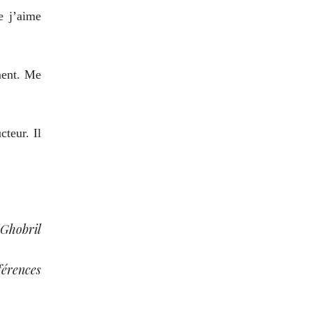
e j’aime
ment. Me
teur. Il
 Ghobril
férences