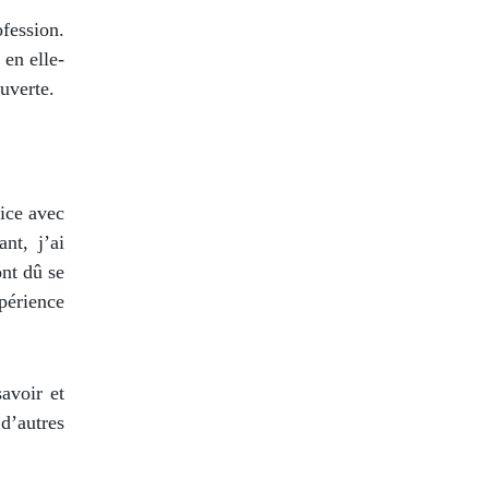
fession.
 en elle-
uverte.
rice avec
nt, j’ai
nt dû se
périence
avoir et
d’autres