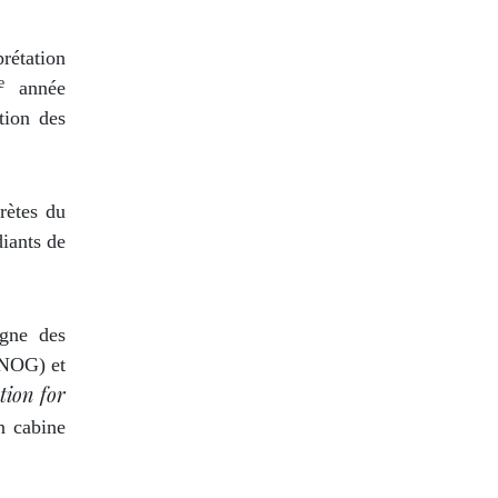
rétation
e
année
tion des
rètes du
iants de
igne des
UNOG) et
tion for
n cabine