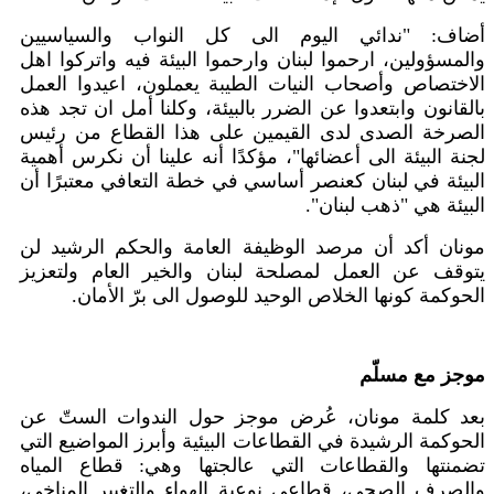
أضاف: "ندائي اليوم الى كل النواب والسياسيين
والمسؤولين، ارحموا لبنان وارحموا البيئة فيه واتركوا اهل
الاختصاص وأصحاب النيات الطيبة يعملون، اعيدوا العمل
بالقانون وابتعدوا عن الضرر بالبيئة، وكلنا أمل ان تجد هذه
الصرخة الصدى لدى القيمين على هذا القطاع من رئيس
لجنة البيئة الى أعضائها"، مؤكدًا أنه علينا أن نكرس أهمية
البيئة في لبنان كعنصر أساسي في خطة التعافي معتبرًا أن
البيئة هي "ذهب لبنان".
مونان أكد أن مرصد الوظيفة العامة والحكم الرشيد لن
يتوقف عن العمل لمصلحة لبنان والخير العام ولتعزيز
الحوكمة كونها الخلاص الوحيد للوصول الى برّ الأمان.
موجز مع
مسلّم
بعد كلمة مونان، عُرض موجز حول الندوات الستّ عن
الحوكمة الرشيدة في القطاعات البيئية وأبرز المواضيع التي
تضمنتها والقطاعات التي عالجتها وهي: قطاع المياه
والصرف الصحي، قطاعي نوعية الهواء والتغيير المناخي،