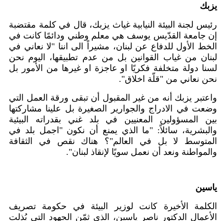
يزبك
رئيس لجنة البيئة النيابية غياث يزبك، قال في كلمة مقتضبة
إن جامعة القدّيس يوسف هي معلم وطني ودائمًا كانت في
الخط الأول للدفاع عن لبنان، مشيراً الى اننا "لا نعاني في
لبنان من غياب القوانين بل من عدم تطبيقها، اليوم نحن
لسنا دولة متخلفة فكريًا او عاجزة او غيرها من الأمور بل
نحن نعاني من "قلّة اخلاق"
.
واعتبر يزبك أنه من غير المقبول أن تبقى ورقة العمل التي
وضعت في الادراج والجوارير الصغيرة بل علينا مشاركتها
بين المسؤولين المعنيين في بلد غني بقدراته البيئية
والبشرية، سائلاً: "ما الذي يمنع أن نكون "اجمل بلد في
المتوسط لا بل في العالم"؟ هناك نقص في الثقافة
والمواطنة ونعد أن نعمل سويًا لإنقاذ لبنان".
ياسين
الكلمة الأخيرة كانت لوزير البيئة في حكومة تصريف
الأعمال الدكتور ناصر ياسين، الذي ثمّن الجهود التي بُذلت