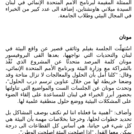
الممثلة المقيمة لبرنامج الأمم المتحدة الإنمائي في لبنان
السيدة ميلاني هاونشتاين، إضافة الى عدد كبير من الخبراء
في المجال البيئي وطلاب الجامعة.
مونان
اسُتهلّت الجلسة بفيلم وثائقي قصير عن واقع البيئة في
لبنان والتحديات التي نواجهها، بعدها القى البروفيسور
مونان كلمة المرصد متحدثًا عن المشروع الذي نُفّذ
بالشراكة مع وزارة البيئة وبرنامج الأمم المتحدة الإنمائي،
وقال: "كلنا أمل بأن الحلول والمعالجات لا تزال متاحة وقد
وضعنا خريطة لها من خلال عناوين ترسم درب الحلول"،
وتحدث مونان عن الجلسات الست والمواضيع التي تناولتها
بحضور أبرز الخبراء في لبنان للمساعدة على إلقاء الضوء
على المشكلات البيئية ووضع حلول منطقية علمية لها.
وأضاف: "أهمية ما فعلناه اننا لم نكتف بوصف المشاكل بل
تحديد خطوات لحلها، وخرجنا بخلاصات مهمة بأن البيئة هي
كل شيء في حياتنا، هي أساس كل القطاعات الى درجة
يمكن معها القول "إذا اصلحت البيئة اصلحت الوطن".