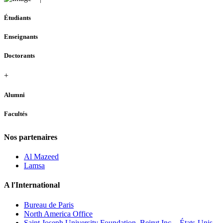
Étudiants
Enseignants
Doctorants
+
Alumni
Facultés
Nos partenaires
Al Mazeed
Lamsa
A l'International
Bureau de Paris
North America Office
Saint Joseph University Foundation, Beirut Inc. - États-Unis