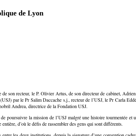
holique de Lyon
de son recteur, le P. Olivier Artus, de son directeur de cabinet, Adrien 
 (USJ) par le Pr Salim Daccache s.j., recteur de l’USJ, le Pr Carla Eddé
hobril Andrea, directrice de la Fondation USJ.
e poursuivre la mission de l’USJ malgré une histoire tourmentée et un 
e entière, d’où le défis de rassembler des gens qui sont différents.
 entre les deux institutions, depuis la signature d’une convention cad