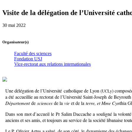
Visite de la délégation de l’Université cat
30 mai 2022
Organisateur(s)
Faculté des sciences
Fondation USJ
Vice-rectorat aux relations internationales
Une délégation de l’Université catholique de Lyon (
) composée 
UCLy
a été accueillie au rectorat de l’Université Saint-Joseph de Beyrouth
Département
de
sciences
de la
vie
et de la
terre, et Mme Cyn
thia G
Dans son mot d’accueil le Pr Salim Daccache a souligné la volonté d
anciens et ses amis, et toujours au service de la société libanaise tout
Le P. Olivier Artus a salué, de son côté, le dynamisme des échanges