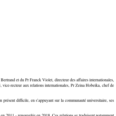
Bertrand et du Pr Franck Violet, directeur des affaires internationales,
, vice-recteur aux relations internationales, Pr Zeina Hobeika, chef de
présent difficile, en s’appuyant sur la communauté universitaire, ses
re en 2011 - renouvelée en 2018. Ces relations se traduisent notamment