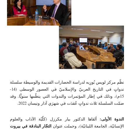
نظّم مركز لويس بُوزِيه لدراسة الحضارات القديمة والوسيطة سلسلة
ندواتٍ في التاريخ العربيّ والإسلاميّ في العصور الوسطى (14-
15م)، وذلك في إطار المؤتمرات والندوات التي ينظّمها سنويًّا. وقد
ضمّت السلسلة ثلاث ندواتٍ عُقدَت في شهرَي آذار ونيسان 2022.
الندوة الأولى:
ألقاها الدكتور بيار مكرزل (كلّيّة الآداب والعلوم
التجّار البنادقة في بيروت
الإنسانيّة، الجامعة اللبنانيّة)، وحملت عنوان