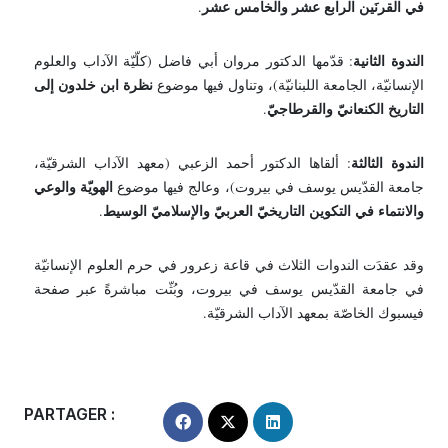
في القرنَين الرابع عشر والخامس عشر
.
الندوة الثانية
: قدّمها الدكتور مروان أبي فاضل (كلّيّة الآداب والعلوم
نظرة ابن خلدون إلى
الإنسانيّة، الجامعة اللبنانيّة)، وتناول فيها موضوع
التاريخ الكنعانيّ والقرطاجيّ
.
الندوة الثالثة
: ألقاها الدكتور أحمد الزعبي (معهد الآداب الشرقيّة،
الهويّة والوعي
جامعة القدّيس يوسف في بيروت)، وعالج فيها موضوع
والانتماء في التكوين التاريخيّ العربيّ والإسلاميّ الوسيط
.
وقد عقدَت الندوات الثلاث في قاعة زعرور في حرم العلوم الإنسانيّة
في جامعة القدّيس يوسف في بيروت، وبُثّت مباشرةً عبر صفحة
فيسبوك الخاصّة بمعهد الآداب الشرقيّة.
PARTAGER :