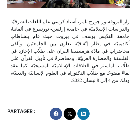
زار البروفسور جورج تامر، أستاذ كرسي علم اللغات الشرقيّة
والدراسات الإسلاميّة في جامعة إرلنغن- نورنبيرغ في ألمانيا،
جامعةَ القدّيس يوسف في بيروت حيث قام بنشاطاتٍ
أكاديميّة في إطار إتّفاقيّة تعاون بين الجامعتَين. وألقى
محاضراتٍ في مادّة هرمنطيقا القرآن على طلّاب الإجازة في
الفلسفة والحضارة العربيّة، ومحاضرةً في تأويل القرآن على
طلّاب الماستر في العلاقات الإسلاميّة المسيحيّة. كما عقد
لقاءً مفتوحًا مع طلّاب الدكتوراه في العلوم الإنسانيّة والدينيّة،
وذلك من 4 إلى 8 نيسان 2022.
PARTAGER :