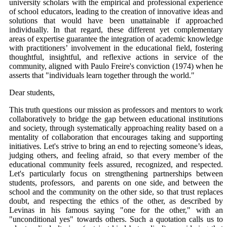
university scholars with the empirical and professional experience
of school educators, leading to the creation of innovative ideas and
solutions that would have been unattainable if approached
individually. In that regard, these different yet complementary
areas of expertise guarantee the integration of academic knowledge
with practitioners’ involvement in the educational field, fostering
thoughtful, insightful, and reflexive actions in service of the
community, aligned with Paulo Freire's conviction (1974) when he
asserts that "individuals learn together through the world."
Dear students,
This truth questions our mission as professors and mentors to work
collaboratively to bridge the gap between educational institutions
and society, through systematically approaching reality based on a
mentality of collaboration that encourages taking and supporting
initiatives. Let's strive to bring an end to rejecting someone’s ideas,
judging others, and feeling afraid, so that every member of the
educational community feels assured, recognized, and respected.
Let's particularly focus on strengthening partnerships between
students, professors, and parents on one side, and between the
school and the community on the other side, so that trust replaces
doubt, and respecting the ethics of the other, as described by
Levinas in his famous saying "one for the other," with an
"unconditional yes" towards others. Such a quotation calls us to