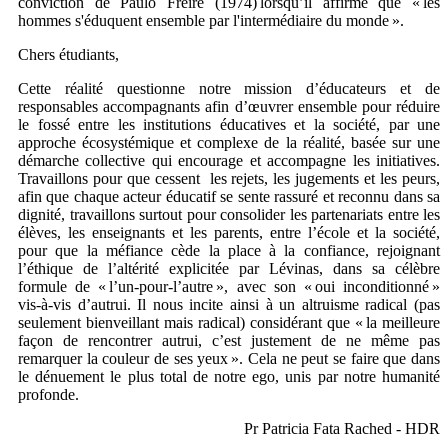
conviction de Paulo Freire (1974) lorsqu’il affirme que « les
hommes s'éduquent ensemble par l'intermédiaire du monde ».
Chers étudiants,
Cette réalité questionne notre mission d’éducateurs et de
responsables accompagnants afin d’œuvrer ensemble pour réduire
le fossé entre les institutions éducatives et la société, par une
approche écosystémique et complexe de la réalité, basée sur une
démarche collective qui encourage et accompagne les initiatives.
Travaillons pour que cessent les rejets, les jugements et les peurs,
afin que chaque acteur éducatif se sente rassuré et reconnu dans sa
dignité, travaillons surtout pour consolider les partenariats entre les
élèves, les enseignants et les parents, entre l’école et la société,
pour que la méfiance cède la place à la confiance, rejoignant
l’éthique de l’altérité explicitée par Lévinas, dans sa célèbre
formule de « l’un-pour-l’autre », avec son « oui inconditionné »
vis-à-vis d’autrui. Il nous incite ainsi à un altruisme radical (pas
seulement bienveillant mais radical) considérant que « la meilleure
façon de rencontrer autrui, c’est justement de ne même pas
remarquer la couleur de ses yeux ». Cela ne peut se faire que dans
le dénuement le plus total de notre ego, unis par notre humanité
profonde.
Pr Patricia Fata Rached - HDR