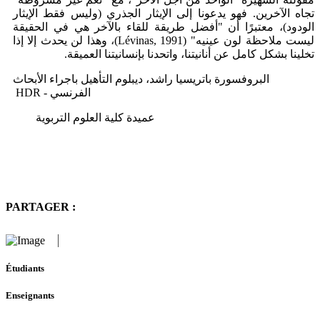
تجاه الآخرين. فهو يدعونا إلى الإيثار الجذري (وليس فقط الإيثار
الودود)، معتبرًا أن "أفضل طريقة للقاء بالآخر هي في الحقيقة
)، وهذا لن يحدث إلا إذا
Lévinas, 1991
ليست ملاحظة لون عينيه" (
تخلينا بشكل كامل عن أنانيتنا، واتحدنا بإنسانيتنا العميقة.
البروفسورة باتريسيا راشد، ديبلوم التأهيل باجراء الأبحاث
HDR
الفرنسي -
عميدة كلية العلوم التربوية
PARTAGER :
Étudiants
Enseignants