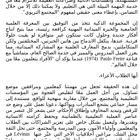
المستهلكة، وانقساماتنا الأنانية وصراعاتنا العقيمة للالتزام معًا في
خدمة المهمة النبيلة التي هي التعليم. ولا يمكننا ذلك إلا من خلال
التضامن، بإعطاء معنى حقيقي لمفهوم "المجتمع التربوي".
إن المجموعة الذكية تتخذ من التوفيق بين المعرفة العلمية
الجامعية والخبرة الميدانية المهنية كرافعة رئيسة، مما يتيح انتاج
أفكار جديدة وحلول كانت ستكون غير متوافرة لو بقيت حلولًا
فردية. عندها، يتكفل الاندماج بين هاتين الخبرتين، المختلفتين ولكن
المتكاملتين، بدمج المعارف العلمية مع المشاركة الميدانية، مما
يعزز العمل المدروس والمميز في خدمة الصالح العام، متماشياً مع
(1974) عندما يؤكد أن "الأفراد يتعلمون معًا من
Paulo Freire
قناعة
خلال العالم".
أيها الطلاب الأعزاء،
إن هذه الحقيقة تجعل من مهمتنا كمعلمين ومرافقين موضع
تساؤل، من أجل العمل معًا لتقليص الفجوة بين المؤسسات
التعليمية والمجتمع، من خلال مقاربة منهجية للواقع، مستندة إلى
مسار جماعي يشجع المبادرات ويواكبها. دعونا نعمل على وضع حد
للرفض وتبديد المخاوف وإطلاق الأحكام، حتى يشعر كل عنصر من
عناصر العملية التعليمية بالطمأنينة وبحفظ كرامته الانسانية
وتقديرها، ولنعمل بشكل خاص على تعزيز الشراكات بين الطلاب
والمعلمين وأولياء الأمور، وبين المدرسة والمجتمع، حتى تحل الثقة
في
Lévinas
محل الشك، مراعين أخلاقيات الآخر التي عبَّر عنها
مقولته الشهيرة "الواحد من أجل الآخر"، مع "نعم غير مشروطة"