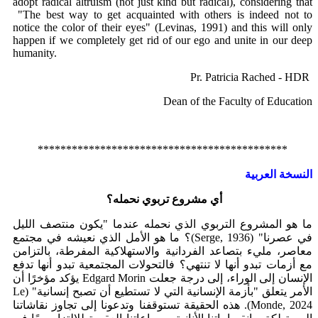
adopt radical altruism (not just kind but radical), considering that
"The best way to get acquainted with others is indeed not to
notice the color of their eyes" (Levinas, 1991) and this will only
happen if we completely get rid of our ego and unite in our deep
humanity.
Pr. Patricia Rached - HDR
Dean of the Faculty of Education
********************************************
النسخة العربية
أي مشروع تربوي نحمله؟
ما هو المشروع التربوي الذي نحمله عندما "يكون منتصف الليل
)؟ ما هو الأمل الذي نعيشه في مجتمع
Serge, 1936
في عصرنا" (
معاصر، مليء بتصاعد الفردانية والاستهلاكية المفرطة، بالتزامن
مع أزمات تبدو أنها لا تنتهي؟ فالتحولات المجتمعية تبدو أنها تدفع
يؤكد مؤخرًا أن
Edgard Morin
الإنسان إلى الوراء، إلى درجة جعلت
Le
الأمر يتعلق "بأزمة الإنسانية التي لا تستطيع أن تصبح إنسانية" (
). هذه الحقيقة تستوقفنا وتدعونا إلى تجاوز نقاشاتنا
Monde, 2024