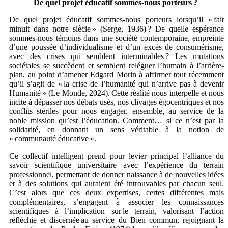
De quel projet éducatif sommes-nous porteurs
?
De quel projet éducatif sommes-nous porteurs lorsqu’il « fait
minuit dans notre siècle » (Serge, 1936) ? De quelle espérance
sommes-nous témoins dans une société contemporaine, empreinte
d’une poussée d’individualisme et d’un excès de consumérisme,
avec des crises qui semblent interminables ? Les mutations
sociétales se succèdent et semblent reléguer l’humain à l’arrière-
plan, au point d’amener Edgard Morin à affirmer tout récemment
qu’il s’agit de « la crise de l’humanité qui n’arrive pas à devenir
Humanité » (Le Monde, 2024). Cette réalité nous interpelle et nous
incite à dépasser nos débats usés, nos clivages égocentriques et nos
conflits stériles pour nous engager, ensemble, au service de la
noble mission qu’est l’éducation. Comment… si ce n’est par la
solidarité, en donnant un sens véritable à la notion de
« communauté éducative ».
Ce collectif intelligent prend pour levier principal l’alliance du
savoir scientifique universitaire avec l’expérience du terrain
professionnel, permettant de donner naissance à de nouvelles idées
et à des solutions qui auraient été introuvables par chacun seul.
C’est alors que ces deux expertises, certes différentes mais
complémentaires, s’engagent à associer les connaissances
scientifiques à l’implication sur le terrain, valorisant l’action
réfléchie et discernée au service du Bien commun, rejoignant la