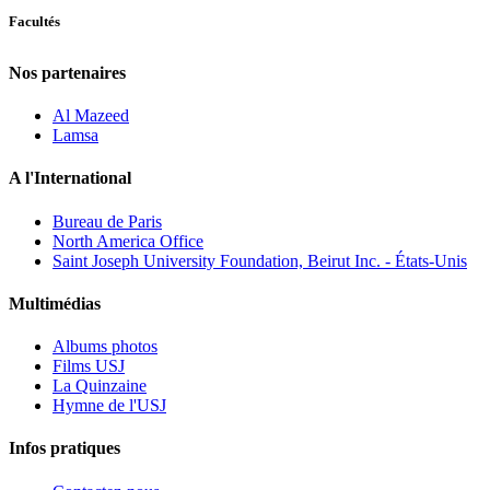
Facultés
Nos partenaires
Al Mazeed
Lamsa
A l'International
Bureau de Paris
North America Office
Saint Joseph University Foundation, Beirut Inc. - États-Unis
Multimédias
Albums photos
Films USJ
La Quinzaine
Hymne de l'USJ
Infos pratiques