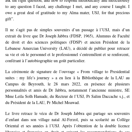
ask the right question, and how to respond methodically and meticulously
to any question I faced, any challenge I met, and any course I taught. I
owe a great deal of gratitude to my Alma mater, USJ, for that precious
gift”.
Il ne s’agit pas de simples souvenirs d’un passage à l’USJ, mais d’un
extrait du livre que Dr Joseph Jabbra (FDSP, 1965), Alumnus de Faculté
de droit et des sciences politiques (FDSP) et ancien Président de la
Lebanese Amercian University (LAU), a décidé de publier pour retracer
sa vie et où le personnel et le professionnel s’entremêlent et se renforcent,
conférant à l’autobiographie un goût particulier.
La cérémonie de signature de l’ouvrage « From village to Presidential
suites : my life’s journey » a eu lieu à la Bibliothèque de la LAU au
Campus de Beyrouth, le 28 mars 2022, en présence de plusieurs
personnalités et amis de Dr Jabbra, notamment l’ancienne ministre, SE
Mme Leila Solh Hamade, du Recteur de l’USJ, Pr Salim Daccache s.j., et
du Président de la LAU, Pr Michel Moawad.
Le livre retrace le vécu de Dr Joseph Jabbra qui partage ses souvenirs
d’enfant dans son village natal Al-Ferzol, puis sa scolarité au Collège
Oriental et ses années à l’USJ. Après l’obtention de la double licence
libanaise et française en droit et suivant les recommandations de ses