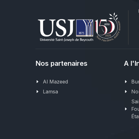
Nos partenaires
A l'I
Al Mazeed
Bur
Lamsa
Nor
Sai
Fou
Éta