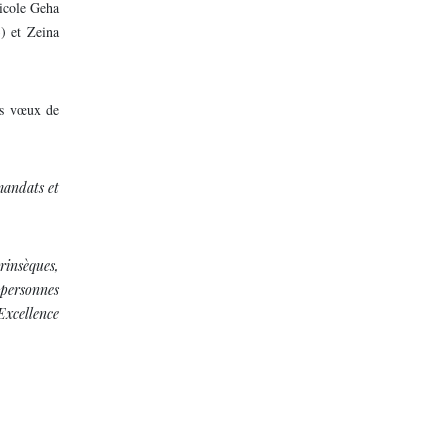
icole Geha
) et Zeina
urs vœux de
mandats et
rinsèques,
 personnes
’Excellence