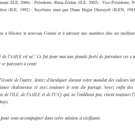
mani (ILE, 2006) : Présidente, Rima Zeidan (ILE, 2002) : Vice-Présidente, N
dros (ILE, 1992) : Secrétaire ainsi que Diane Hajjar Ghorayeb (ILEN, 1983
tenu à féliciter le nouveau Comité et à adresser aux membres élus ses meille
de l’AAILE est né ! Ce fut pour moi une grande fierté de parrainer ces 2 
 ce parcours à venir.
’écoute de l’autre. Tentez d’inculquer durant votre mandat des valeurs int
biance chaleureuse et ayez toujours le sens du partage. Soyez enfin des
ie de l’ILE, de l’AAILE et de l’USJ qui, ne l’oublions pas, visent toujours l
pays.
s pour vous accompagner dans votre mission si vivifiante.