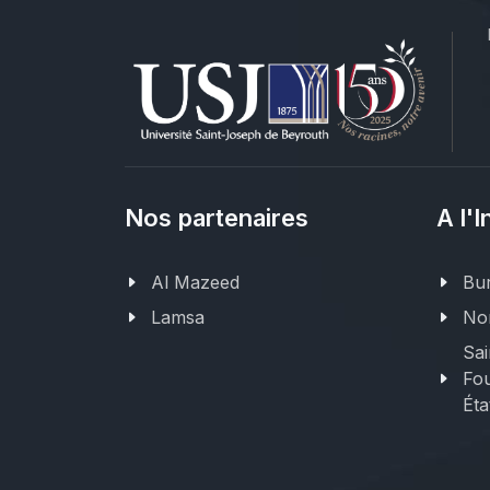
Nos partenaires
A l'I
Al Mazeed
Bur
Lamsa
Nor
Sai
Fou
Éta