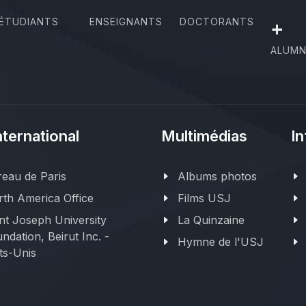
ÉTUDIANTS
ENSEIGNANTS
DOCTORANTS
+
ALUMN
nternational
Multimédias
In
eau de Paris
Albums photos
th America Office
Films USJ
nt Joseph University
La Quinzaine
ndation, Beirut Inc. -
Hymne de l'USJ
ts-Unis