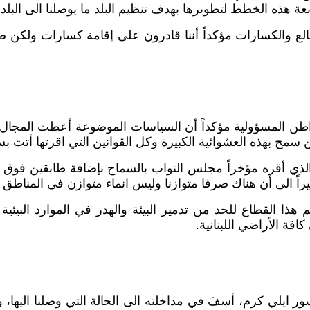
بعة هذه الخطط لتطويرها بهدف تنظيم البلد ما يوصلنا الى الب
لع والكسارات مؤكداً أننا قادرون على إقامة كسارات ولكن ضم
ن المسؤولية مؤكداً أن السياسات الموضوعة أعطت المجال ل
سمح بهذه العشوائية الكبيرة وكل القوانين التي اقرتها أتت بس
 الذي أقره مؤخراً مجلس النواب بالسماح بإضافة طابقين فوق
شيراً الى أن هناك صرفا متوازنا وليس انماء متوازن في المناطق 
هذا القطاع للحد من تدمير البيئة والهدر في الموارد البيئي
فة الأراضي اللبنانية.
ر ايلي كرم، أسفَ في مداخلته الى الحالة التي وصلنا اليها، 