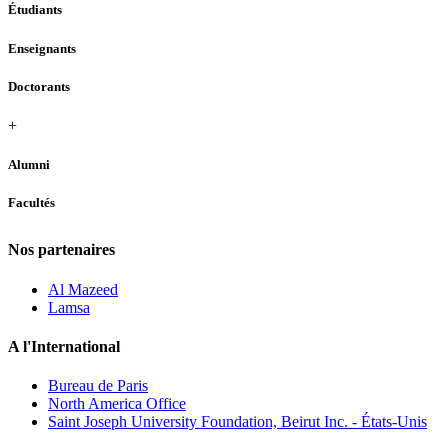
Étudiants
Enseignants
Doctorants
+
Alumni
Facultés
Nos partenaires
Al Mazeed
Lamsa
A l'International
Bureau de Paris
North America Office
Saint Joseph University Foundation, Beirut Inc. - États-Unis