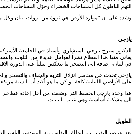
التهم الباطون كل المساحات الخضراء وحوّل المساحات الخضراء
وشدد على أن "موارد الأرض هي ثروة من ثروات لبنان وكل ما ي
يازجي
الدكتور سيرج يازجي، استشاري وأستاذ في الجامعة الأميركية 
يعاني منها هذا القطاع نظراً لعوامل عديدة من التلوث والتم
في لبنان، إضافة الى التصحر ما ينعكس سلباً على الدورة الاقت
يازجي تحدث عن مخاطر انزلاق التربة والجفاف والتصحر والجفاف
على الأراضي اللبنانية كافة، ولكن ما هو أكيد أن النسبة مرتفعة
هذا وعدد يازجي الخطط التي وضعت من أجل إعادة قطاعي مو
الى مشكلة أساسية وهي غياب البيانات.
الطويل
بعد عرض التقريرين، انطلق النقاش مع المهندس الياس الطوي