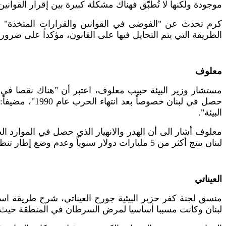
موجودة ولكنها لا تُطبّق فهناك مشكلة كبيرة بين إقرار القوانين
كرم تحدث عن "الفوضى في القوانين والقرارات المتخذة" ا
الطريقة التي يتم التحايل فيها على القانون، مؤكداً على ضرو
معلوف
مستشار وزير البيئة حبيب معلوف، اعتبر أن "هناك نقصا في ال
حصل في لبنان خصوصاً بعد انتهاء الحرب عام
1990
"، مضيفاً
البيئة".
معلوف أشار الى أن الهدر والانهيار الذي حصل في الموارد ا
لبنان ينتج أكثر من
5
مليارات دولار سنوياً وعدم وضع إطار تنظي
العيناتي
منسق لجنة كفر حزير البيئية جورج العيناتي، شرح طريقة استخ
لبنان وكانت مسببا أساسيا لمرض السرطان في المنطقة حيث