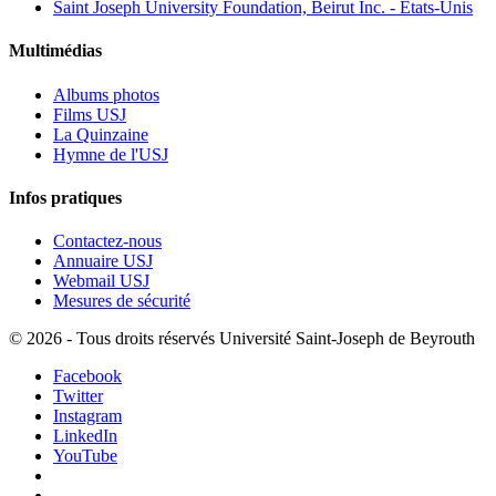
Saint Joseph University Foundation, Beirut Inc. - États-Unis
Multimédias
Albums photos
Films USJ
La Quinzaine
Hymne de l'USJ
Infos pratiques
Contactez-nous
Annuaire USJ
Webmail USJ
Mesures de sécurité
©
2026 - Tous droits réservés Université Saint-Joseph de Beyrouth
Facebook
Twitter
Instagram
LinkedIn
YouTube