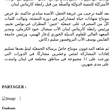
الأميركيّة للتنمية الدوليّة والمنفّذ من قبل رابطة كاريتاس لبنان.
بعد كلمة ترحيب من عريفة الحفل، الآنسة ساندي حاكمة، تمّ عرض
مونتاج شهادات حياة لمشاركين في دورة التنشئة، وتوالت كلمات
كلّ من المشرف على جمعيّة “جنين” المطران غي-بولس نجيم،
ورئيس رابطة كاريتاس لبنان الأب ميشال عبود الكرملي، ومدير
المعهد العالي للعلوم الدينيّة الخوري إدغار الهيبي، ورئيس جامعة
القدّيس يوسف الأب البروفسور سليم دكاش.
ثم شاهد المدعوون مونتاج خاصّ برسالة الجمعيّة ليتمّ بعدها تسليم
إفادات المشاركة لمئتي وعشرين مشاركًا في الدورات التي
توزعت على 11 مجموعة في مناطق مختلفة في لبنان وامتدت
على مدى شهرين.
PARTAGER :
Étudiants