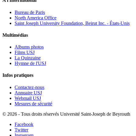
A l'International
Bureau de Paris
North America Office
Saint Joseph University Foundation, Beirut Inc. - États-Unis
Multimédias
Albums photos
Films USJ
La Quinzaine
Hymne de l'USJ
Infos pratiques
Contactez-nous
Annuaire USJ
Webmail USJ
Mesures de sécurité
©
2026 - Tous droits réservés Université Saint-Joseph de Beyrouth
Facebook
Twitter
Instagram