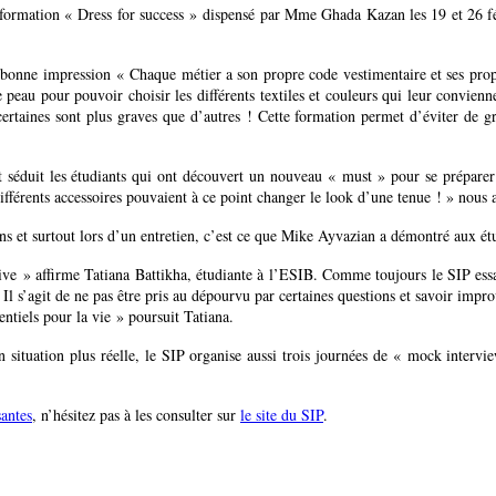
formation « Dress for success » dispensé par Mme Ghada Kazan les 19 et 26 fév
bonne impression « Chaque métier a son propre code vestimentaire et ses propre
peau pour pouvoir choisir les différents textiles et couleurs qui leur convienne
aines sont plus graves que d’autres ! Cette formation permet d’éviter de gros
 séduit les étudiants qui ont découvert un nouveau « must » pour se préparer 
différents accessoires pouvaient à ce point changer le look d’une tenue ! » nous
ns et surtout lors d’un entretien, c’est ce que Mike Ayvazian a démontré aux étud
ive » affirme Tatiana Battikha, étudiante à l’ESIB. Comme toujours le SIP essa
. Il s’agit de ne pas être pris au dépourvu par certaines questions et savoir impr
entiels pour la vie » poursuit Tatiana.
en situation plus réelle, le SIP organise aussi trois journées de « mock interv
santes
, n’hésitez pas à les consulter sur
le site du SIP
.