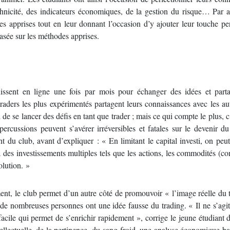
chnicité, des indicateurs économiques, de la gestion du risque… Par ai
es apprises tout en leur donnant l’occasion d’y ajouter leur touche pe
asée sur les méthodes apprises.
ssent en ligne une fois par mois pour échanger des idées et parta
traders les plus expérimentés partagent leurs connaissances avec les aut
el de se lancer des défis en tant que trader ; mais ce qui compte le plus, c
ercussions peuvent s’avérer irréversibles et fatales sur le devenir d
nt du club, avant d’expliquer : « En limitant le capital investi, on peut
 à des investissements multiples tels que les actions, les commodités (c
olution. »
nt, le club permet d’un autre côté de promouvoir « l’image réelle du 
e nombreuses personnes ont une idée fausse du trading. « Il ne s’agi
cile qui permet de s’enrichir rapidement », corrige le jeune étudiant 
tellectuelle, de la pertinence, du sang-froid, une analyse économique ba