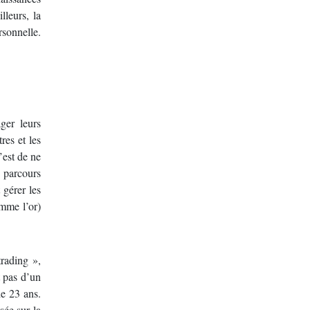
lleurs, la
rsonnelle.
ger leurs
res et les
’est de ne
u parcours
 gérer les
omme l’or)
trading »,
t pas d’un
de 23 ans.
sée sur la