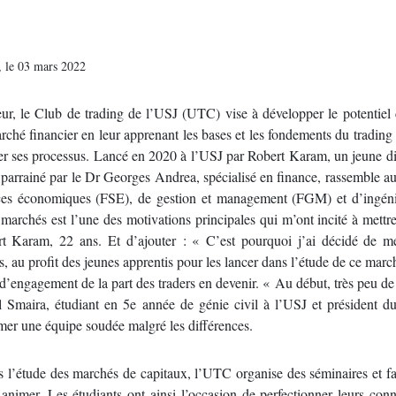
n, le 03 mars 2022
r, le Club de trading de l’USJ (UTC) vise à développer le potentiel 
rché financier en leur apprenant les bases et les fondements du trading 
ser ses processus. Lancé en 2020 à l’USJ par Robert Karam, un jeune 
 parrainé par le Dr Georges Andrea, spécialisé en finance, rassemble a
ences économiques (FSE), de gestion et management (FGM) et d’ingénie
marchés est l’une des motivations principales qui m’ont incité à mettr
bert Karam, 22 ans. Et d’ajouter : « C’est pourquoi j’ai décidé de m
s, au profit des jeunes apprentis pour les lancer dans l’étude de ce mar
 d’engagement de la part des traders en devenir. « Au début, très peu 
l Smaira, étudiant en 5e année de génie civil à l’USJ et président d
rmer une équipe soudée malgré les différences.
 l’étude des marchés de capitaux, l’UTC organise des séminaires et fa
nimer. Les étudiants ont ainsi l’occasion de perfectionner leurs con