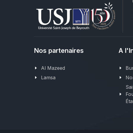
Nos partenaires
A l'I
Al Mazeed
Bur
Lamsa
Nor
Sai
Fou
Éta