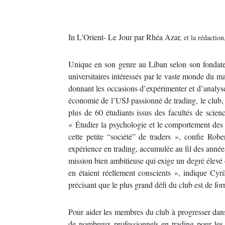
In L'Orient- Le Jour par Rhéa Azar,
et la rédactio
Unique en son genre au Liban selon son fondateu
universitaires intéressés par le vaste monde du ma
donnant les occasions d’expérimenter et d’analy
économie de l’USJ passionné de trading, le club,
plus de 60 étudiants issus des facultés de sci
« Étudier la psychologie et le comportement des 
cette petite “société” de traders », confie Ro
expérience en trading, accumulée au fil des année
mission bien ambitieuse qui exige un degré élevé
en étaient réellement conscients », indique Cyri
précisant que le plus grand défi du club est de fo
Pour aider les membres du club à progresser dans
de nombreux professionnels en trading pour les a