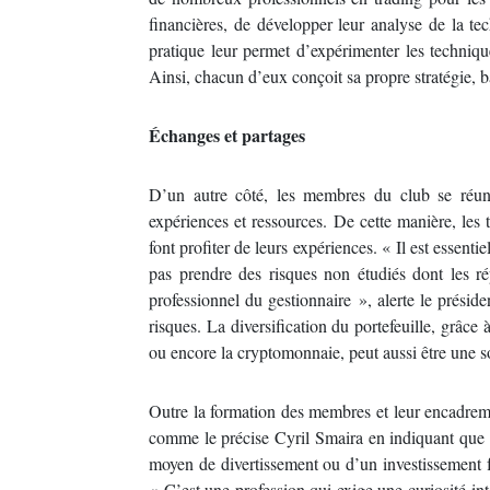
financières, de développer leur analyse de la te
pratique leur permet d’expérimenter les techniqu
Ainsi, chacun d’eux conçoit sa propre stratégie, b
Échanges et partages
D’un autre côté, les membres du club se réuni
expériences et ressources. De cette manière, les 
font profiter de leurs expériences. « Il est essenti
pas prendre des risques non étudiés dont les rép
professionnel du gestionnaire », alerte le préside
risques. La diversification du portefeuille, grâce
ou encore la cryptomonnaie, peut aussi être une s
Outre la formation des membres et leur encadreme
comme le précise Cyril Smaira en indiquant que d
moyen de divertissement ou d’un investissement fa
« C’est une profession qui exige une curiosité in