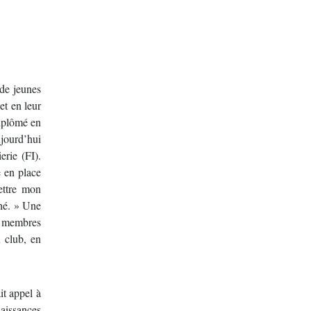
de jeunes
et en leur
diplômé en
ujourd’hui
rie (FI).
e en place
ettre mon
ché. » Une
de membres
u club, en
it appel à
naissances