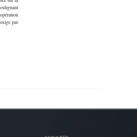
soulignant
oopération
 exige par