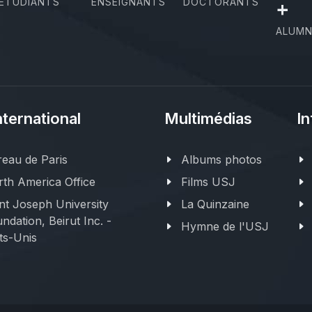
ÉTUDIANTS
ENSEIGNANTS
DOCTORANTS
+
ALUMN
nternational
Multimédias
In
eau de Paris
Albums photos
th America Office
Films USJ
nt Joseph University
La Quinzaine
ndation, Beirut Inc. -
Hymne de l'USJ
ts-Unis