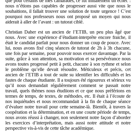
que pour certains de mes camarades, ce fut initialement un échec :
nous n’étions pas capables de progresser aussi vite que nous le
souhaitions, il fallait trouver une solution de toute urgence ! C’est
pourquoi nos professeurs nous ont proposé un moyen qui nous
aiderait à aller de l’avant : un tutorat ciblé.
Christian Daher est un ancien de l’ETIB, un peu plus âgé que
nous. Avec une expérience d’étudiant-interprète encore fraiche, il
était le candidat parfait pour nous donner un coup de pouce. Avec
lui, nous avons fixé cinq séances de tutorat de 2h à 3h chacune,
une fois par semaine, pour pouvoir nous exercer davantage. Par la
suite, grâce à son attention, sa motivation et sa persévérance nous
avons toutes progressé petit à petit, chacune à son rythme et selon
le problème qu’elle devait résoudre. Méticuleux et précis, cet
ancien de l’ETIB a tout de suite su identifier les difficultés et les
fautes de chaque étudiante. Il a toujours été rigoureux et sérieux vu
qu’il nous demandait régulièrement comment se passait notre
travail, quels thèmes nous étudiions et ce que nous préférions en
termes de temps, de textes, de méthodes, etc. Il était à l’écoute de
nos inquiétudes et nous recommandait à la fin de chaque séance
d’évaluer notre travail pour cette semaine-là. Bientôt, à travers la
coopération et la détermination, et en une courte période de temps,
nous avons réussi à changer, non seulement notre façon d’aborder
les exercices d’interprétation, mais aussi notre attitude et notre
perspective vis-à-vis de cette tâche académique.