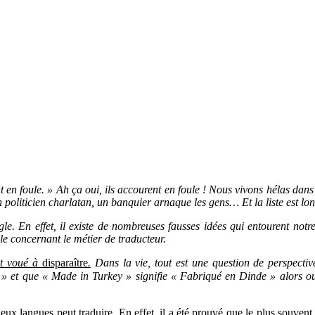
t en foule. » Ah ça oui, ils accourent en foule ! Nous vivons hélas
dans 
n politicien charlatan, un banquier arnaque les gens… Et la liste est l
ègle. En effet, il existe de nombreuses fausses idées qui entourent no
lle concernant le métier de traducteur.
st voué à
disparaître
.
Dans la vie, tout est une question de perspecti
 » et que « Made in Turkey » signifie « Fabriqué en Dinde » alors ou
deux langues peut traduire.
En effet, il a été prouvé que le plus souvent