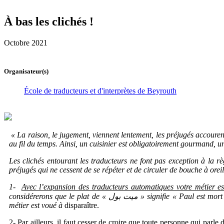
À bas les clichés !
Octobre 2021
Organisateur(s)
École de traducteurs et d'interprètes de Beyrouth
«
La raison, le jugement, viennent lentement, les préjugés accouren
au fil du temps. Ainsi, un cuisinier est obligatoirement gourmand, u
Les clichés entourant les traducteurs ne font pas exception à la r
préjugés qui ne cessent de se répéter et de circuler de bouche à orei
1-
Avec l’expansion des traducteurs automatiques votre métier e
considérerons que le plat de «
ميت بول
» signifie « Paul est mort
métier est voué à
disparaître.
2- Par ailleurs, il faut cesser de croire que
toute personne qui parle 