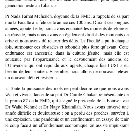
génération reste au Liban. »
Pr Nada Farhat Mcheileh, doyenne de la FMD, a rappelé de sa part
que la Faculté a « fêté cette année ces 100 ans. Durant ces longues
années, ajoute-t-elle, nous avons enchainé les moments de gloire et
de réussite, mais nous avons eu également droit à des moments de
crise et nous avons dû relever des défis. La Faculté a pu, à chaque
fois, surmonter ces obstacles et rebondir plus forte qu’avant. Cette
endurance est ancestrale dans la culture jésuite, mais elle est
soutenue par l’appartenance et le dévouement des anciens de
l’Université qui ont répondu aux appels, chaque fois l’USJ a eu
besoin de leur soutien. Ensemble, nous allons de nouveau relever
un nouveau défi et résister. »
« Toute la puissance des mots ne peut décrire ce que nous avons
vécu et vivons, lance de sa part Dr Carole Chakar, représentante de
la promo 87 de la FMD, qui a signé le protocole de la bourse avec
Dr Walid Nehmé et Dr Nagy Khairallah. Nous avons traversé une
année difficile et douloureuse : on a perdu des proches, survécu à
une explosion, une pandémie et un confinement, on essaye de tenir
le coup face à un effondrement économique, on assiste impuissant