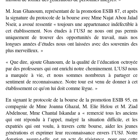
M. Jean Ghanoum, représentant de la promotion ESIB 87, et après
la signature du protocole de la bourse avec Mme Najat Abou Jalad
Nseir, a avoué ressentir « toujours une appartenance indéfectible à
cet établissement. Nos études à l’USJ ne nous ont pas permis
uniquement de trouver des opportunités de travail, mais nos
longues années d’études nous ont laissées avec des souvenirs des
plus merveilleux. »
« Que dire, ajoute Ghanoum, de la qualité de l’éducation octroyée
par des professeurs qui ont enrichi notre cheminement. L’USJ nous
a marquée à vie, et nous sommes nombreux à partager ce
sentiment de reconnaissance. Notre tour est venu de donner à cet
établissement ce qu’on lui doit comme lègue. »
En signant le protocole de la bourse de la promotion ESIB 95, en
compagnie de Mme Joanna Ghazal, M. Elie Helou et M. Ziad
Abdelnour, Mme Chantal Iskandar a « remercié tous les anciens
qui ont répondu à l’appel, malgré la situation difficile, et les
expatriés qui ont voulu, à travers cette bourse, aider les jeunes
générations et exprimer leur reconnaissance envers l’USJ. Notre
donation, assure-t-elle, est un acte de résistance, pour que cette