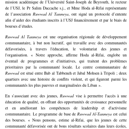
mission académique de l’Université Saint-Joseph de Beyrouth, le recteur
de l’USJ, le Pr Salim Daccache s.j., et Mme Hoda al-Rifai représentante
de l’association
Ruwwad Al Tanmeya
, ont signé un protocole d’entente
afin d’aider des étudiants inscrits à l’USJ financièrement et par le biais de
bourses d’études.
Ruwwad Al Tanmeya
est une organisation régionale de développement
communautaire, à but non lucratif, qui travaille avec des communautés
défavorisées, à travers l'éducation, le volontariat des jeunes et
l'organisation. « Notre approche, affirme Hoda al-Rifai, englobe un
éventail de programmes et d'initiatives, qui traitent des problèmes
prioritaires par la communauté locale. Le centre communautaire de
Ruwwad
est situé entre Bab al Tabbeneh et Jabal Mohsen à Tripoli ; deux
quartiers avec une histoire de conflits violent, et qui figurent parmi les
communautés les plus pauvres et marginalisées du Liban ».
En s’associant avec des jeunes,
Ruwwad
vise à permettre l'accès à une
éducation de qualité, en offrant des opportunités de croissance personnelle
et en améliorant les compétences de leadership et d'activisme
communautaire. Le programme de base de
Ruwwad Al-Tanmeya
est celui
des bourses. « Nous pensons, estime al-Rifai, que les jeunes de cette
communauté défavorisée ont de bons résultats scolaires dans leurs écoles,