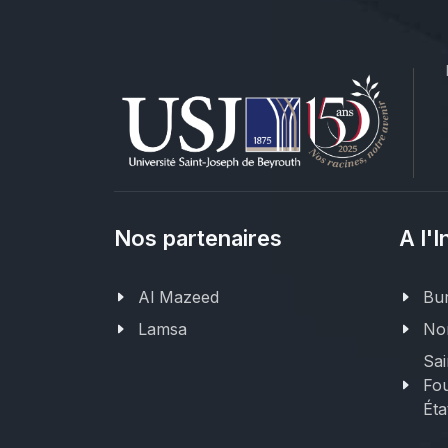
Nos partenaires
A l'I
Al Mazeed
Bur
Lamsa
Nor
Sai
Fou
Éta