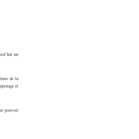
urd’hui un
démie de la
épistage et
our pouvoir