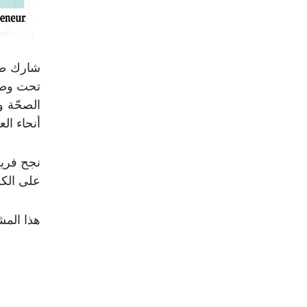
شارك طا
أنحاء الع
نجح فريق
على الك
هذا المش