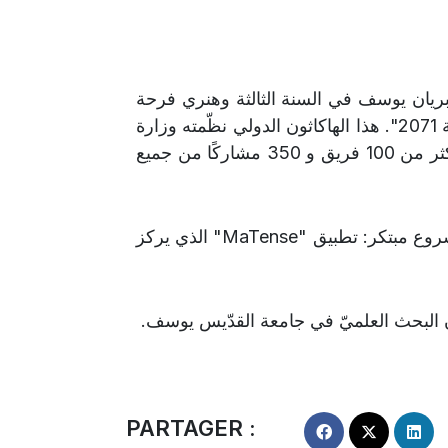
يان يوسف في السنة الثالثة وهنري فرحة
تحت وصاية الدكتور هامبيغ رافائيل كوري في هاكاثون "مستقبل الصحة 2071". هذا الهاكاثون الدولي نظّمته وزارة
الصحّة ووقاية المجتمع في دولة الإمارات العربيّة المتّحدة، حيث ضم أكثر من 100 فريق و 350 مشاركًا من جميع
روع مبتكر: تطبيق "
MaTense
" الذي يركز
 البحث العلميّ في جامعة القدّيس يوسف.
PARTAGER :