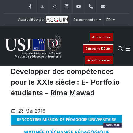
Facebook
Twitter
Instagram
LinkedIn
YouTube
+961 (1) 421 000
mpu@usj.e
Accréditée par
Se connecter
FR
Je fais un don
Campagne 150 ans
Aides financières
Développer des compétences
pour le XXIe siècle : E- Portfolio
étudiants - Rima Mawad
23 Mai 2019