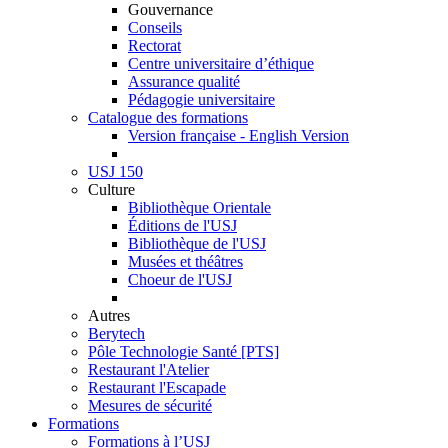
Gouvernance
Conseils
Rectorat
Centre universitaire d’éthique
Assurance qualité
Pédagogie universitaire
Catalogue des formations
Version française - English Version
USJ 150
Culture
Bibliothèque Orientale
Éditions de l'USJ
Bibliothèque de l'USJ
Musées et théâtres
Choeur de l'USJ
Autres
Berytech
Pôle Technologie Santé [PTS]
Restaurant l'Atelier
Restaurant l'Escapade
Mesures de sécurité
Formations
Formations à l’USJ