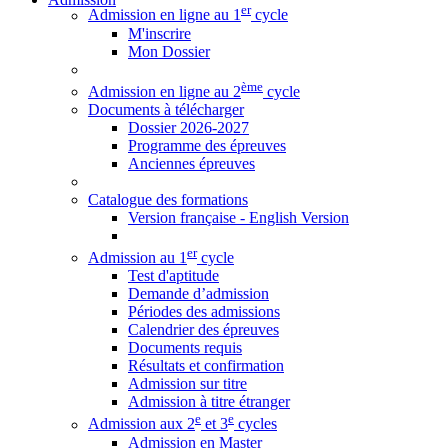
er
Admission en ligne au 1
cycle
M'inscrire
Mon Dossier
ème
Admission en ligne au 2
cycle
Documents à télécharger
Dossier 2026-2027
Programme des épreuves
Anciennes épreuves
Catalogue des formations
Version française - English Version
er
Admission au 1
cycle
Test d'aptitude
Demande d’admission
Périodes des admissions
Calendrier des épreuves
Documents requis
Résultats et confirmation
Admission sur titre
Admission à titre étranger
e
e
Admission aux 2
et 3
cycles
Admission en Master