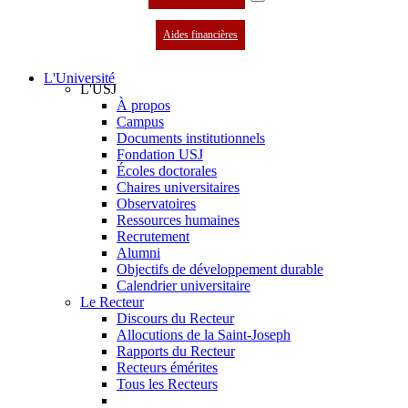
Aides financières
L'Université
L'USJ
À propos
Campus
Documents institutionnels
Fondation USJ
Écoles doctorales
Chaires universitaires
Observatoires
Ressources humaines
Recrutement
Alumni
Objectifs de développement durable
Calendrier universitaire
Le Recteur
Discours du Recteur
Allocutions de la Saint-Joseph
Rapports du Recteur
Recteurs émérites
Tous les Recteurs