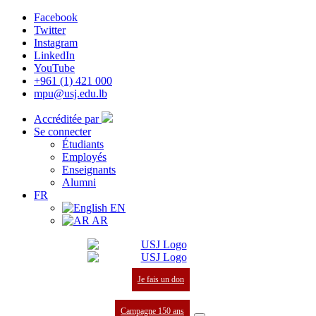
Facebook
Twitter
Instagram
LinkedIn
YouTube
+961 (1) 421 000
mpu@usj.edu.lb
Accréditée par
Se connecter
Étudiants
Employés
Enseignants
Alumni
FR
EN
AR
Je fais un don
Campagne 150 ans