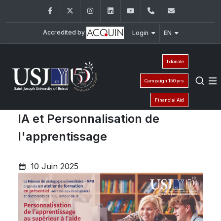
Facebook
Twitter
Instagram
LinkedIn
YouTube
+961 (1) 421 000
mpu@usj.e
Accredited by
Login
EN
I donate
Campaign 150 yrs
Financial Aid
IA et Personnalisation de
l'apprentissage
10 Juin 2025