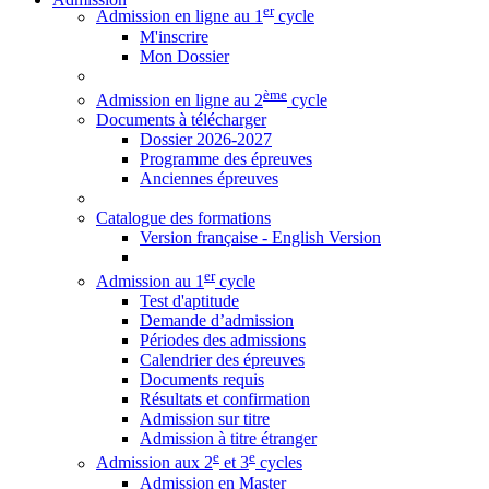
er
Admission en ligne au 1
cycle
M'inscrire
Mon Dossier
ème
Admission en ligne au 2
cycle
Documents à télécharger
Dossier 2026-2027
Programme des épreuves
Anciennes épreuves
Catalogue des formations
Version française - English Version
er
Admission au 1
cycle
Test d'aptitude
Demande d’admission
Périodes des admissions
Calendrier des épreuves
Documents requis
Résultats et confirmation
Admission sur titre
Admission à titre étranger
e
e
Admission aux 2
et 3
cycles
Admission en Master