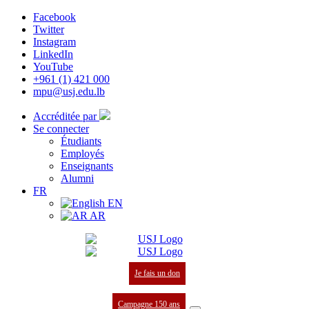
Facebook
Twitter
Instagram
LinkedIn
YouTube
+961 (1) 421 000
mpu@usj.edu.lb
Accréditée par
Se connecter
Étudiants
Employés
Enseignants
Alumni
FR
EN
AR
Je fais un don
Campagne 150 ans