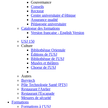
Gouvernance
Conseils
Rectorat
Centre universitaire d’éthique
Assurance qualité
Pédagogie universitaire
Catalogue des formations
Version française - English Version
USJ 150
Culture
Bibliothèque Orientale
Éditions de l'USJ
Bibliothèque de l'USJ
Musées et théâtres
Choeur de l'USJ
Autres
Berytech
Pôle Technologie Santé [PTS]
Restaurant l'Atelier
Restaurant l'Escapade
Mesures de sécurité
Formations
Formations à l’USJ