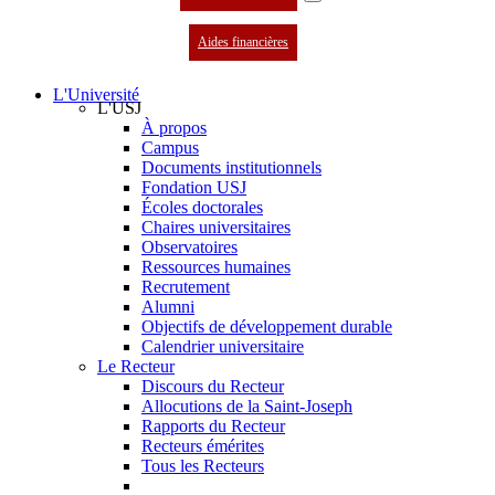
Aides financières
L'Université
L'USJ
À propos
Campus
Documents institutionnels
Fondation USJ
Écoles doctorales
Chaires universitaires
Observatoires
Ressources humaines
Recrutement
Alumni
Objectifs de développement durable
Calendrier universitaire
Le Recteur
Discours du Recteur
Allocutions de la Saint-Joseph
Rapports du Recteur
Recteurs émérites
Tous les Recteurs