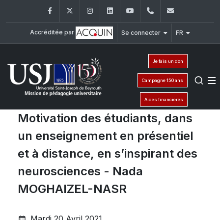
Facebook
Twitter
Instagram
LinkedIn
YouTube
+961 (1) 421 000
mpu@usj.e
Accréditée par
Se connecter
FR
Je fais un don
Campagne 150 ans
Aides financières
Motivation des étudiants, dans
un enseignement en présentiel
et à distance, en s’inspirant des
neurosciences - Nada
MOGHAIZEL-NASR
Mardi 20 Avril 2021