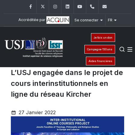
Facebook
Twitter
Instagram
LinkedIn
YouTube
+961 (1) 421 581
issr@usj.e
Accréditée par
Se connecter
FR
Je fais un don
Campagne 150 ans
Aides financières
L’USJ engagée dans le projet de
cours interinstitutionnels en
ligne du réseau Kircher
27 Janvier 2022