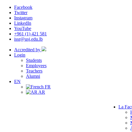
Facebook
Twitter
Instagram
LinkedIn
YouTube
+961 (1) 421 581
issr@usj.edu.lb
Accredited by
Login
Students
Employees
Teachers
Alumni
EN
FR
AR
La Fac