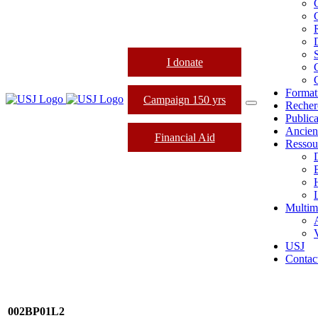
I donate
Format
Campaign 150 yrs
Recher
Publica
Ancien
Financial Aid
Ressou
L
Multim
USJ
Contac
002BP01L2