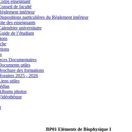
Corps enseignant
Conseil de faculté
Règlement intérieur
Dispositions particulières du Règlement intérieur
Site des enseignants
Calendrier universitaire
Guide de l’étudiant
ions
che
tions
s
rces Documentaires
Documents utiles
Brochure des formations
Horaires 2025 - 2026
iens utiles
édias
Albums photos
Vidéothèque
t
BP01 Eléments de Biophysique I