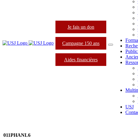
Je fais un don
Forma
Campagne 150 ans
Reche
Public
Ancie
Aides financières
Resso
Multi
USJ
Conta
011PHANL6