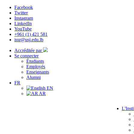
Facebook
Twitter
Instagram
LinkedIn
YouTube
+961 (1) 421 581
issr@usj.edu.lb
Accréditée par
Se connecter
Étudiants
Employés
Enseignants
Alumni
FR
EN
AR
L'Insti