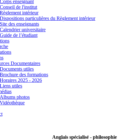
Corps enseignant
Conseil de l'institut
Règlement intérieur
Dispositions particulières du Règlement intérieur
Site des enseignants
Calendrier universitaire
Guide de l’étudiant
tions
rche
ations
ns
urces Documentaires
Documents utiles
Brochure des formations
Horaires 2025 - 2026
Liens utiles
médias
Albums photos
Vidéothèque
ct
Anglais spécialisé - philosophie