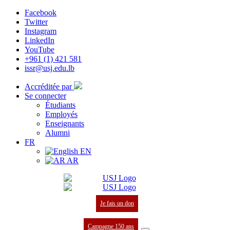
Facebook
Twitter
Instagram
LinkedIn
YouTube
+961 (1) 421 581
issr@usj.edu.lb
Accréditée par
Se connecter
Étudiants
Employés
Enseignants
Alumni
FR
EN
AR
Je fais un don
Campagne 150 ans