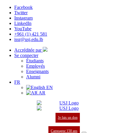
Facebook
Twitter
Instagram
LinkedIn
YouTube
+961 (1) 421 581
issr@usj.edu.lb
Accréditée par
Se connecter
Étudiants
Employés
Enseignants
Alumni
FR
EN
AR
Je fais un don
Campagne 150 ans