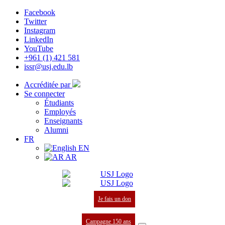
Facebook
Twitter
Instagram
LinkedIn
YouTube
+961 (1) 421 581
issr@usj.edu.lb
Accréditée par
Se connecter
Étudiants
Employés
Enseignants
Alumni
FR
EN
AR
Je fais un don
Campagne 150 ans