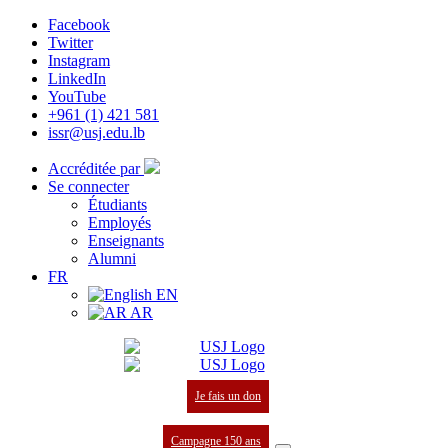
Facebook
Twitter
Instagram
LinkedIn
YouTube
+961 (1) 421 581
issr@usj.edu.lb
Accréditée par
Se connecter
Étudiants
Employés
Enseignants
Alumni
FR
EN
AR
Je fais un don
Campagne 150 ans