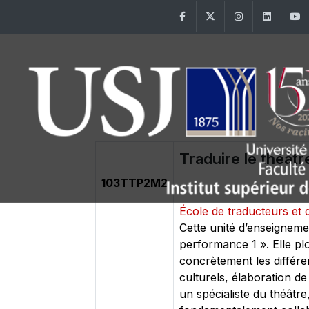
Facebook
Twitter
Instagram
Linke
Traduire le théâtr
103TTP2M2
École de traducteurs et 
Cette unité d’enseignemen
performance 1 ». Elle plo
concrètement les différe
culturels, élaboration de
un spécialiste du théâtre,