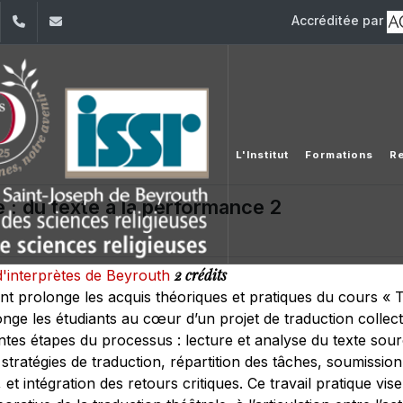
Accréditée par
dIn
YouTube
+961 (1) 421 581
issr@usj.edu.lb
L'Institut
Formations
R
e : du texte à la performance 2
2 crédits
d'interprètes de Beyrouth
t prolonge les acquis théoriques et pratiques du cours « Tra
nge les étudiants au cœur d’un projet de traduction collecti
ntes étapes du processus : lecture et analyse du texte sour
 stratégies de traduction, répartition des tâches, soumissi
 et intégration des retours critiques. Ce travail pratique vise