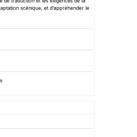
te de traduction et les exigences de la
adaptation scénique, et d’appréhender le
és