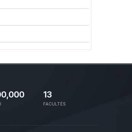
00,000
13
I
FACULTÉS