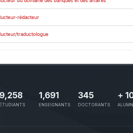
aducteur du domaine des banques et des affaires
aducteur-rédacteur
aducteur/traductologue
10,493
1,917
391
+
1
ÉTUDIANTS
ENSEIGNANTS
DOCTORANTS
ALUMN