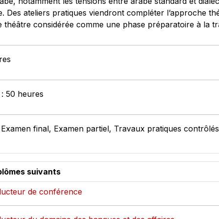
abe, notamment les tensions entre arabe standard et diale
ie. Des ateliers pratiques viendront compléter l’approche thé
 le théâtre considérée comme une phase préparatoire à la tr
res
 : 50 heures
 Examen final, Examen partiel, Travaux pratiques contrôlés
plômes suivants
aducteur de conférence