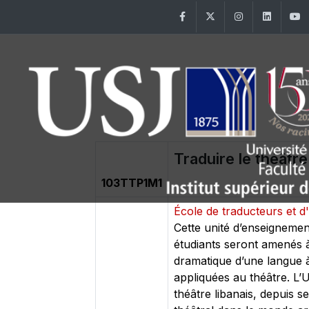
Facebook
Twitter
Instagram
Linke
Traduire le théâtre
103TTP1M1
École de traducteurs et d
Cette unité d’enseignemen
étudiants seront amenés à 
dramatique d’une langue à
appliquées au théâtre. L’
théâtre libanais, depuis s