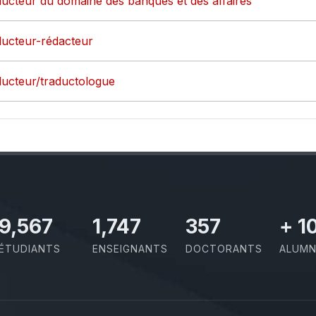
aducteur du domaine des banques et des affaires
aducteur-rédacteur
aducteur/traductologue
10,493
1,917
391
+
1
ÉTUDIANTS
ENSEIGNANTS
DOCTORANTS
ALUMN