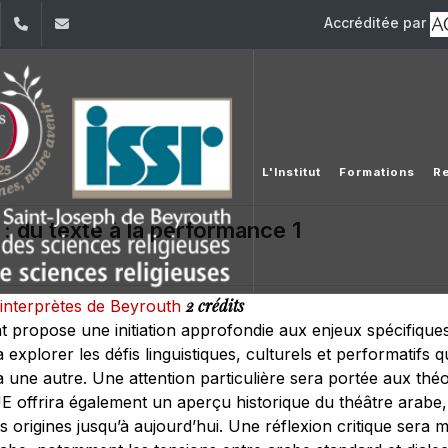
Accréditée par
dIn
YouTube
+961 (1) 421 581
issr@usj.edu.lb
L'Institut
Formations
R
 : du texte à la performance 1
2 crédits
'interprètes de Beyrouth
t propose une initiation approfondie aux enjeux spécifiques 
explorer les défis linguistiques, culturels et performatifs 
 une autre. Une attention particulière sera portée aux thé
UE offrira également un aperçu historique du théâtre arabe,
es origines jusqu’à aujourd’hui. Une réflexion critique sera