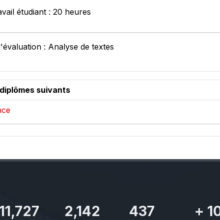
vail étudiant : 20 heures
'évaluation : Analyse de textes
 diplômes suivants
nce
11,727
2,142
437
+
1