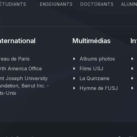
ÉTUDIANTS
ENSEIGNANTS
DOCTORANTS
ALUMN
nternational
Multimédias
In
eau de Paris
Albums photos
th America Office
Films USJ
nt Joseph University
La Quinzaine
ndation, Beirut Inc. -
Hymne de l'USJ
ts-Unis