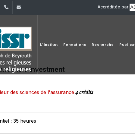
Accréditée par
dIn
YouTube
+961 (1) 421 581
issr@usj.edu.lb
L'Institut
Formations
Recherche
Publica
rance and investment
4 crédits
rieur des sciences de l'assurance
tiel : 35 heures