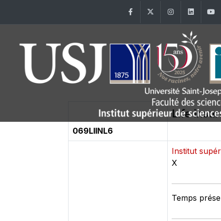
Facebook
Twitter
Instagram
Linke
Life insu
069LIINL6
Institut supé
X
Temps présen