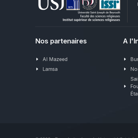
Nos partenaires
A l'I
Al Mazeed
Bur
Lamsa
Nor
Sai
Fou
Éta