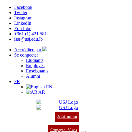
Facebook
Twitter
Instagram
LinkedIn
YouTube
+961 (1) 421 581
issr@usj.edu.lb
Accréditée par
Se connecter
Étudiants
Employés
Enseignants
Alumni
FR
EN
AR
Je fais un don
Campagne 150 ans