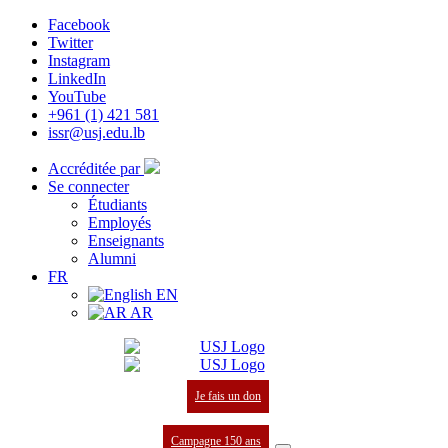
Facebook
Twitter
Instagram
LinkedIn
YouTube
+961 (1) 421 581
issr@usj.edu.lb
Accréditée par
Se connecter
Étudiants
Employés
Enseignants
Alumni
FR
EN
AR
Je fais un don
Campagne 150 ans