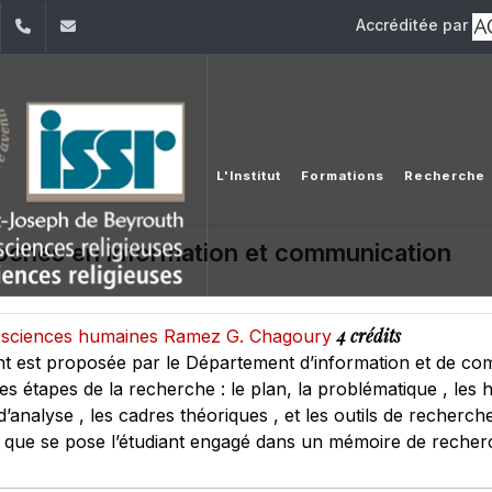
Accréditée par
dIn
YouTube
+961 (1) 421 581
issr@usj.edu.lb
L'Institut
Formations
Recherche
oches en information et communication
4 crédits
des sciences humaines Ramez G. Chagoury
nt est proposée par le Département d’information et de com
es étapes de la recherche : le plan, la problématique , les h
d’analyse , les cadres théoriques , et les outils de recher
s que se pose l’étudiant engagé dans un mémoire de recher