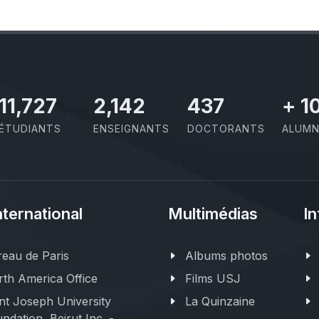
11,727
2,142
437
+
1
ÉTUDIANTS
ENSEIGNANTS
DOCTORANTS
ALUMN
nternational
Multimédias
In
eau de Paris
Albums photos
th America Office
Films USJ
nt Joseph University
La Quinzaine
ndation, Beirut Inc. -