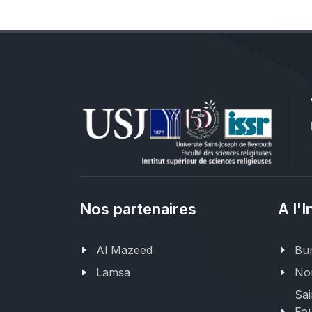
Nos partenaires
A l'I
Al Mazeed
Bur
Lamsa
Nor
Sai
Fou