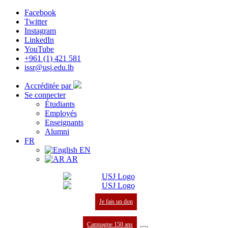
Facebook
Twitter
Instagram
LinkedIn
YouTube
+961 (1) 421 581
issr@usj.edu.lb
Accréditée par
Se connecter
Étudiants
Employés
Enseignants
Alumni
FR
EN
AR
Je fais un don
Campagne 150 ans