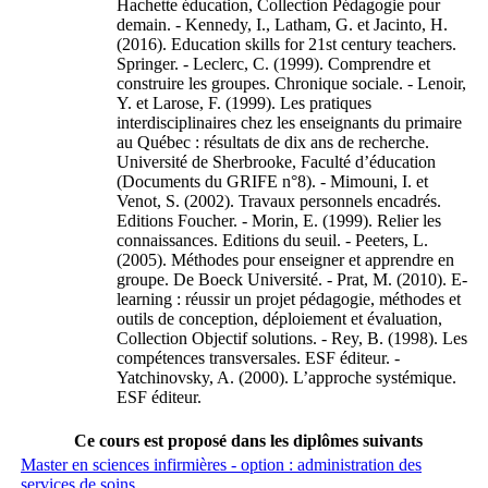
Hachette éducation, Collection Pédagogie pour
demain. - Kennedy, I., Latham, G. et Jacinto, H.
(2016). Education skills for 21st century teachers.
Springer. - Leclerc, C. (1999). Comprendre et
construire les groupes. Chronique sociale. - Lenoir,
Y. et Larose, F. (1999). Les pratiques
interdisciplinaires chez les enseignants du primaire
au Québec : résultats de dix ans de recherche.
Université de Sherbrooke, Faculté d’éducation
(Documents du GRIFE n°8). - Mimouni, I. et
Venot, S. (2002). Travaux personnels encadrés.
Editions Foucher. - Morin, E. (1999). Relier les
connaissances. Editions du seuil. - Peeters, L.
(2005). Méthodes pour enseigner et apprendre en
groupe. De Boeck Université. - Prat, M. (2010). E-
learning : réussir un projet pédagogie, méthodes et
outils de conception, déploiement et évaluation,
Collection Objectif solutions. - Rey, B. (1998). Les
compétences transversales. ESF éditeur. -
Yatchinovsky, A. (2000). L’approche systémique.
ESF éditeur.
Ce cours est proposé dans les diplômes suivants
Master en sciences infirmières - option : administration des
services de soins