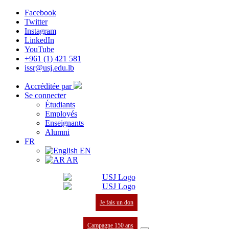
Facebook
Twitter
Instagram
LinkedIn
YouTube
+961 (1) 421 581
issr@usj.edu.lb
Accréditée par
Se connecter
Étudiants
Employés
Enseignants
Alumni
FR
EN
AR
Je fais un don
Campagne 150 ans