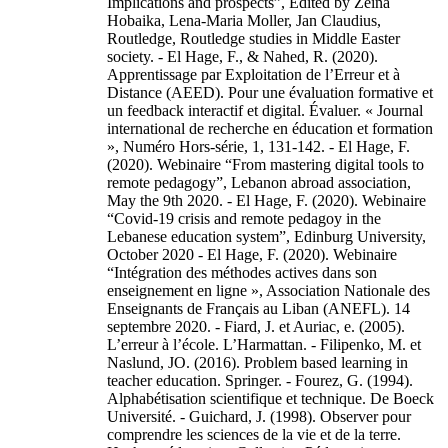
Implications and prospects”, Edited by Zeina
Hobaika, Lena-Maria Moller, Jan Claudius,
Routledge, Routledge studies in Middle Easter
society. - El Hage, F., & Nahed, R. (2020).
Apprentissage par Exploitation de l’Erreur et à
Distance (AEED). Pour une évaluation formative et
un feedback interactif et digital. Évaluer. « Journal
international de recherche en éducation et formation
», Numéro Hors-série, 1, 131-142. - El Hage, F.
(2020). Webinaire “From mastering digital tools to
remote pedagogy”, Lebanon abroad association,
May the 9th 2020. - El Hage, F. (2020). Webinaire
“Covid-19 crisis and remote pedagoy in the
Lebanese education system”, Edinburg University,
October 2020 - El Hage, F. (2020). Webinaire
“Intégration des méthodes actives dans son
enseignement en ligne », Association Nationale des
Enseignants de Français au Liban (ANEFL). 14
septembre 2020. - Fiard, J. et Auriac, e. (2005).
L’erreur à l’école. L’Harmattan. - Filipenko, M. et
Naslund, JO. (2016). Problem based learning in
teacher education. Springer. - Fourez, G. (1994).
Alphabétisation scientifique et technique. De Boeck
Université. - Guichard, J. (1998). Observer pour
comprendre les sciences de la vie et de la terre.