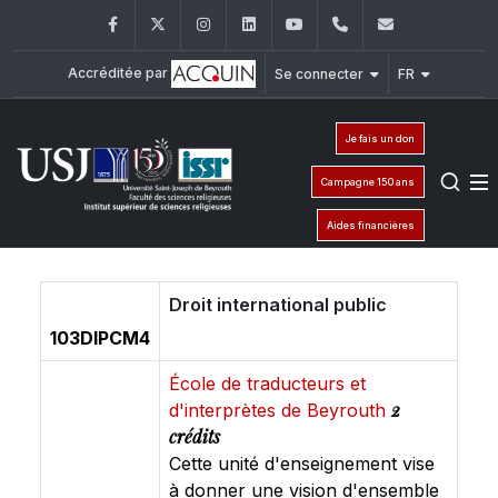
Facebook
Twitter
Instagram
LinkedIn
YouTube
+961 (1) 421 581
issr@usj.e
Accréditée par
Se connecter
FR
Je fais un don
Campagne 150 ans
Aides financières
Droit international public
103DIPCM4
École de traducteurs et
2
d'interprètes de Beyrouth
crédits
Cette unité d'enseignement vise
à donner une vision d'ensemble