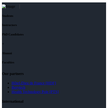
Students
Instructors
PhD Candidates
+
Alumni
Faculties
Our partners
Hôtel-Dieu de France [HDF]
Berytech
Health Technology Pole [PTS]
International