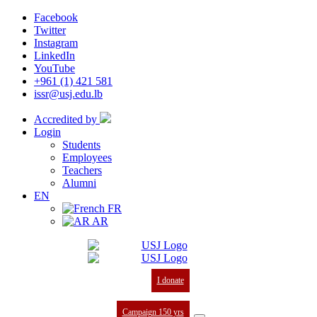
Facebook
Twitter
Instagram
LinkedIn
YouTube
+961 (1) 421 581
issr@usj.edu.lb
Accredited by
Login
Students
Employees
Teachers
Alumni
EN
FR
AR
I donate
Campaign 150 yrs