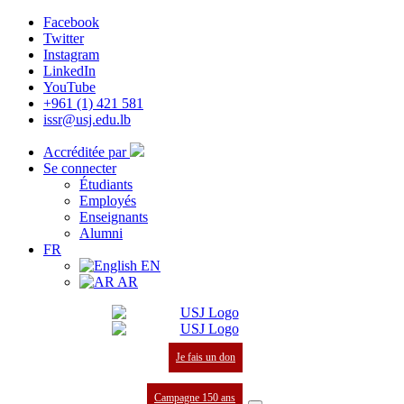
Facebook
Twitter
Instagram
LinkedIn
YouTube
+961 (1) 421 581
issr@usj.edu.lb
Accréditée par
Se connecter
Étudiants
Employés
Enseignants
Alumni
FR
EN
AR
Je fais un don
Campagne 150 ans