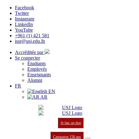
Facebook
Twitter
Instagram
LinkedIn
YouTube
+961 (1) 421 581
issr@usj.edu.lb
Accréditée par
Se connecter
Étudiants
Employés
Enseignants
Alumni
FR
EN
AR
Je fais un don
Campagne 150 ans