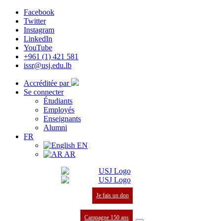
Facebook
Twitter
Instagram
LinkedIn
YouTube
+961 (1) 421 581
issr@usj.edu.lb
Accréditée par
Se connecter
Étudiants
Employés
Enseignants
Alumni
FR
EN
AR
Je fais un don
Campagne 150 ans