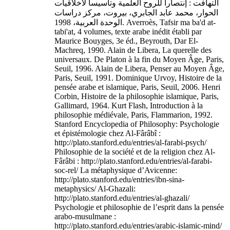
التهافت : إنتصارا للروح العلمية وتأسيسا لأخلاقيات
الحوار، محمد عابد الجابري، بيروت، مركز دراسات
الوحدة العربية، 1998. Averroès, Tafsir ma ba'd at-
tabi'at, 4 volumes, texte arabe inédit établi par
Maurice Bouyges, 3e éd., Beyrouth, Dar El-
Machreq, 1990. Alain de Libera, La querelle des
universaux. De Platon à la fin du Moyen Âge, Paris,
Seuil, 1996. Alain de Libera, Penser au Moyen Âge,
Paris, Seuil, 1991. Dominique Urvoy, Histoire de la
pensée arabe et islamique, Paris, Seuil, 2006. Henri
Corbin, Histoire de la philosophie islamique, Paris,
Gallimard, 1964. Kurt Flash, Introduction à la
philosophie médiévale, Paris, Flammarion, 1992.
Stanford Encyclopedia of Philosophy: Psychologie
et épistémologie chez Al-Fârâbî :
http://plato.stanford.edu/entries/al-farabi-psych/
Philosophie de la société et de la religion chez Al-
Fârâbi : http://plato.stanford.edu/entries/al-farabi-
soc-rel/ La métaphysique d’Avicenne:
http://plato.stanford.edu/entries/ibn-sina-
metaphysics/ Al-Ghazali:
http://plato.stanford.edu/entries/al-ghazali/
Psychologie et philosophie de l’esprit dans la pensée
arabo-musulmane :
http://plato.stanford.edu/entries/arabic-islamic-mind/