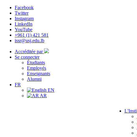
Facebook
Twitter
Instagram
LinkedIn
YouTube
+961 (1) 421 581
issr@usj.edu.lb
Accréditée par
Se connecter
Étudiants
Employés
Enseignants
Alumni
FR
EN
AR
L'Insti